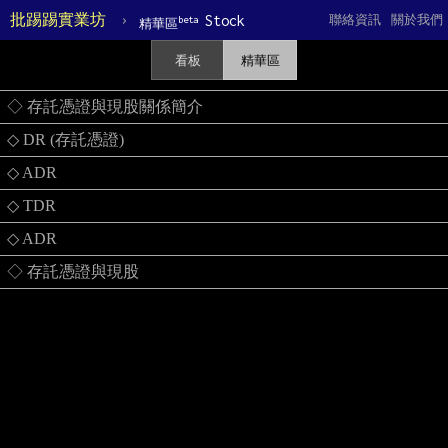
批踢踢實業坊
›
Stock
聯絡資訊
關於我們
beta
精華區
看板
精華區
◇ 存託憑證與現股關係簡介
◇ DR (存託憑證)
◇ ADR
◇ TDR
◇ ADR
◇ 存託憑證與現股