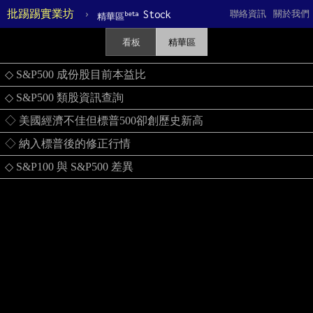
批踢踢實業坊
›
Stock
聯絡資訊
關於我們
beta
精華區
看板
精華區
◇ S&P500 成份股目前本益比
◇ S&P500 類股資訊查詢
◇ 美國經濟不佳但標普500卻創歷史新高
◇ 納入標普後的修正行情
◇ S&P100 與 S&P500 差異