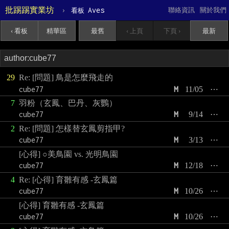
批踢踢實業坊
›
Aves
聯絡資訊
關於我們
看板
‹ 看板
精華區
最舊
‹ 上頁
下頁 ›
最新
29
Re: [問題] 鳥是怎麼飛走的
cube77
M
11/05
⋯
7
羽粉（玄鳳、巴丹、灰鸚）
cube77
M
9/14
⋯
2
Re: [問題] 怎樣替玄鳳剪指甲?
cube77
M
3/13
⋯
[心得] ○美鳥園 vs. 光明鳥園
cube77
M
12/18
⋯
4
Re: [心得] 育雛有感 -玄鳳篇
cube77
M
10/26
⋯
[心得] 育雛有感 -玄鳳篇
cube77
M
10/26
⋯