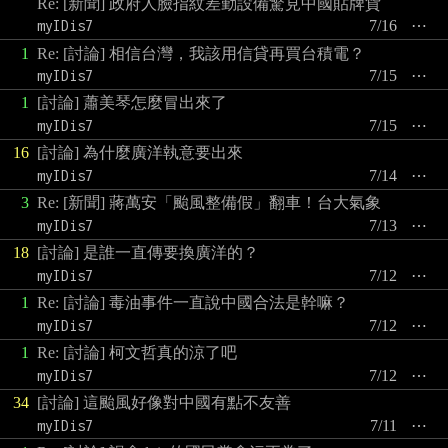
Re: [新聞] 政府人臉指紋差勤設備驚見中國貼牌貨
myIDis7
7/16
⋯
1
Re: [討論] 相信台灣，我該用信貸再買台積電？
myIDis7
7/15
⋯
1
[討論] 蕭美琴怎麼冒出來了
myIDis7
7/15
⋯
16
[討論] 為什麼廣洋執意要出來
myIDis7
7/14
⋯
3
Re: [新聞] 蔣萬安「颱風整備假」翻車！台大氣象
myIDis7
7/13
⋯
18
[討論] 是誰一直傳要換廣洋的？
myIDis7
7/12
⋯
1
Re: [討論] 毒油事件一直說中國合法是幹嘛？
myIDis7
7/12
⋯
1
Re: [討論] 柯文哲真的涼了吧
myIDis7
7/12
⋯
34
[討論] 這颱風好像對中國有點不友善
myIDis7
7/11
⋯