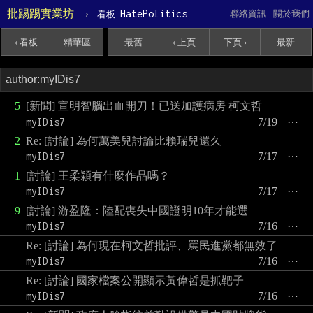
批踢踢實業坊
›
HatePolitics
聯絡資訊
關於我們
看板
‹ 看板
精華區
最舊
‹ 上頁
下頁 ›
最新
5
[新聞] 宣明智腦出血開刀！已送加護病房 柯文哲
myIDis7
7/19
⋯
2
Re: [討論] 為何萬美兒討論比賴瑞兒還久
myIDis7
7/17
⋯
1
[討論] 王柔穎有什麼作品嗎？
myIDis7
7/17
⋯
9
[討論] 游盈隆：陸配喪失中國證明10年才能選
myIDis7
7/16
⋯
Re: [討論] 為何現在柯文哲批評、罵民進黨都無效了
myIDis7
7/16
⋯
Re: [討論] 國家檔案公開顯示黃偉哲是抓靶子
myIDis7
7/16
⋯