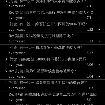
3
[討論] 有一說一 廣洋的事情大家覺得能燒多久?
ivorysoap
7/11
⋯
Re: [新聞] 譴責中共跨境暴行 矢板明夫籲台灣人不要
ivorysoap
7/11
⋯
[討論] 有一說一 綠畜該狂打李四川的900w了吧?
ivorysoap
6/22
⋯
Re: [黑特] 良民證這制度可以廢除了吧？
ivorysoap
6/13
⋯
[討論] 有一說一 賴瑞隆怎不學沈伯洋改人設?
ivorysoap
6/12
⋯
3
[討論] 拒絕廢話 548088何不委託tvbs也做份民調?
ivorysoap
6/06
⋯
5
Re: [討論] 吳乃仁甚麼時候會發布通緝令?
ivorysoap
6/04
⋯
1
[討論] 有一說一 綠畜黨證明抗中保台的機會來了
ivorysoap
6/03
⋯
Re: [轉錄]黃暐瀚FB這就是我說九二共識行不通的原因
ivorysoap
6/01
⋯