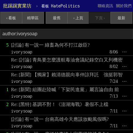
批踢踢實業坊
›
HatePolitics
聯絡資訊
關於我們
看板
‹ 看板
精華區
最舊
‹ 上頁
下頁 ›
最新
5
[討論] 有一說一 綠畜為何不打江啟臣?
ivorysoap
8/06
⋯
Re: [討論] 青鳥要怎麼護航毒油會議紀錄空白又列機密
ivorysoap
8/02
⋯
Re: [新聞] 【獨家】賴清德親向辜仲諒拜託 強挺郭智
ivorysoap
7/24
⋯
1
Re: [新聞] 組團赴陸喊「下架民進黨」屬言論自由 前
ivorysoap
7/13
⋯
2
Re: [黑特] 基調不對！《澎湖海戰》暑假不上檔
ivorysoap
7/11
⋯
[討論] 有一說一 台南高雄今天應該放颱風假嗎?
ivorysoap
7/11
⋯