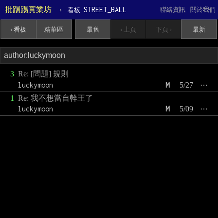
批踢踢實業坊
›
STREET_BALL
聯絡資訊
關於我們
看板
‹ 看板
精華區
最舊
‹ 上頁
下頁 ›
最新
3
Re: [問題] 規則
luckymoon
M
5/27
⋯
1
Re: 我不想當自幹王了
luckymoon
M
5/09
⋯