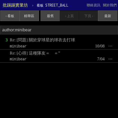
批踢踢實業坊
›
STREET_BALL
聯絡資訊
關於我們
看板
‹ 看板
精華區
最舊
‹ 上頁
下頁 ›
最新
3
Re: [問題] 關於穿球星的球衣去打球
minibear
10/08
⋯
Re: [心得] 這種隊友＝ ＝”
minibear
7/04
⋯