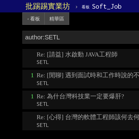
批踢踢實業坊
›
Soft_Job
看板
‹ 看板
精華區
Re: [請益] 水啟動 JAVA工程師
SETL
1
Re: [閒聊] 遇到面試時和工作時說
SETL
1
Re: 為什台灣科技業一定要爆肝?
SETL
Re: [心得] 台灣的軟體工程師該何去
SETL