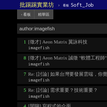
批踢踢實業坊
›
Soft_Job
看板
‹ 看板
精華區
1
[徵才] Aeon Matrix 翼詠科技
imagefish
8
[徵才] Aeon Matrix 誠徵 "軟體工程師"
imagefish
7
Re: [討論] 如果台灣要發展雲端，
imagefish
5
Re: [討論] 需求重要？技術重要？
imagefish
4
[閒聊] 寫程式的介面