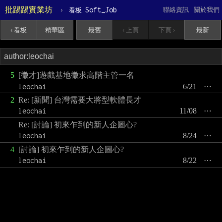
批踢踢實業坊
›
Soft_Job
聯絡資訊
關於我們
看板
‹ 看板
精華區
最舊
‹ 上頁
下頁 ›
最新
5
[徵才]遊戲基地徵求高階主管一名
leochai
6/21
⋯
2
Re: [新聞] 台灣需要大將型軟體長才
leochai
11/08
⋯
Re: [討論] 初來乍到的新人企圖心?
leochai
8/24
⋯
4
[討論] 初來乍到的新人企圖心?
leochai
8/22
⋯