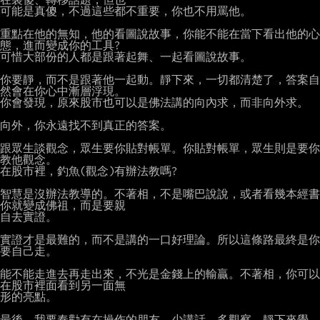
可能是真傻，不過這些都不重要，你也不用罵他。

重點在他的無知，他的看圖說故事，你能不能在當下看出他的心
態，進而變成你的工具?

可惜大部份的人都是跟著起舞、一起看圖說故事。

你要靜，而不是跟著他一起動。靜下來，一切都清楚了，答案自
然會在你心中漸層浮現。

你會發現，原來股市也可以是佛法講的向內求，而非向外求。

向外，你永遠找不到真正的答案。

跟眾生談觀念，眾生要你貼對帳單。你貼對帳單，眾生則是要你
教他觀念。

在股市裡，釣魚(觀念)有辦法教嗎?

智慧是沒辦法教導的。不著相，不是嘴巴說說，或者看幾本經書
你就變成佛祖，而是要親

自去實證。

實證才是最難的，而不是講的一口好理論。所以這條路最終是你
要自己走。

能不能走進去再走出來，不光是金錢上的輸贏。不著相，你可以
在股市裡面看到另一面無

形的亮點。

最後，我要奉勸有在操作的朋友，少講話，多觀察，靜下來覺