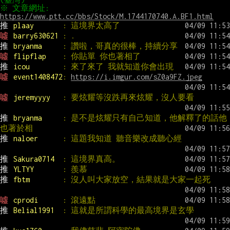
※ 文章網址: 
https://www.ptt.cc/bbs/Stock/M.1744170740.A.BF1.html
推 
plaay       
: 這境界太高了
噓 
barry630621 
: .
推 
bryanma     
: 讚啦，哥真的很棒，持續分享
噓 
flipflap    
: 你貼單 你也著相了
推 
icou        
: 來了來了 我就知道你會出現
噓 
event1408472
: 
https://i.imgur.com/sZ0a9FZ.jpeg
噓 
jeremyyyy   
: 要炫耀等沒跌再來炫耀，沒人要看
推 
bryanma     
: 是不是炫耀只有自己知道，他解釋了的話他
也著於相
推 
naloer      
: 這題我知道 聽音樂改成聽心經
推 
Sakura0714  
: 這境界真高。
推 
YLTYY       
: 羨慕
推 
fbtm        
: 沒人叫大家放空，結果就是大家一起死
噓 
cprodi      
: 滾遠點
推 
Belial1991  
: 這就是所謂科學的最高境界是玄學