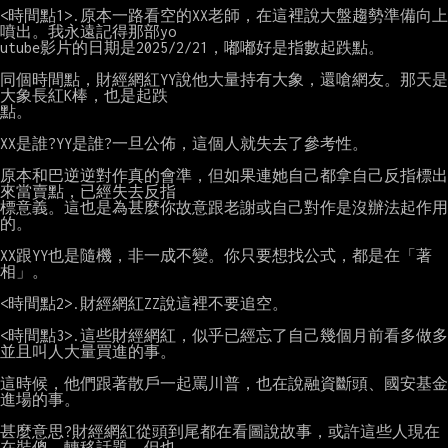
<時間點1>.原本一路看空的XX老師，在這裡說大盤趨勢準備向上
噴出。我永遠記得那部yo

utube影片的日期是2025/2/21，嘟嘟好是指數起跌點。

同個時間點，財經網紅YY說他大量持有大象，還嗆網友。那天是
大象長紅K棒，也是起跌

點。

XX是誰?YY是誰?一旦公佈，這個人就失去了參考性。

原本和巴逆逆對作真的會準，但如果連她自己都拿自己反指標出
來當賣點，已經失去反指

標意義。這也是為甚麼你故意跟老謝或自己對作是沒辦法起作用
的。

XX跟YY也是隨機，非一成不變。你只要想找公式，都是在「著
相」。

<時間點2>.財經網紅ZZ說這裡不要追空。

<時間點3>.這些財經網紅，似乎已經忘了自己幾個月前看多做多
並且叫人大量買進的事。

這時候，他們跟著散戶一起罵川普，也在說融資斷頭、國安基金
進場的事。

甚麼意思?財經網紅從頭到尾都在看圖說故事，或許這些人現在
在裝傻、轉移話題，但也
