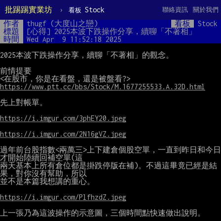
批踢踢實業坊
›
Stock
聯絡資訊
關於我們
看板
作者
thugf (大度山之戀)
看板
Stock
標題
[心得] 2025本波下跌操作分享，續聊「不著相」
時間
Wed Apr  9 11:52:18 2025
2025本波下跌操作分享，續聊「不著相」的觀念。

前情提要

https://www.ptt.cc/bbs/Stock/M.1677255533.A.32D.html
先上對帳單。

https://i.imgur.com/3phEY20.jpeg
https://i.imgur.com/2N16gVZ.jpeg
過年前台股指數<兩萬三>上下建倉個股空單，一直到昨日和今日
才開始陸續回補空單(這

兩天基本上所有倉位都是掛跌停版在補)。不過這畢竟已經是結
果，對你沒有幫助，所以

並不是本篇我想講的重心。

https://i.imgur.com/PlfhzdZ.jpeg
上一張乃為這波操作的示意圖，三個時間點快速做出說明。
