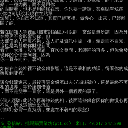
察，一種內觀，而不是用你

的眼睛看，也不是用頭腦在想。你只要一講話，甚至貼單炫耀
(你也可以說我現在在貼單

炫耀)，你自己不知道，其實已經著相。傲慢心一出來，已經離
開了靜。

若在閒雜人等裡面(股市討論區)可以靜，當然是無所謂，因為外
在境界不會影響到你。但

大部份的人程度不夠，在人群及資訊中被「相」牽走而不自知。
這也是為甚麼你財經新聞

看了一大堆，股市問題一直PO文發問，老師拜的再多，但你會發
現你的心情更阿雜。因為

你一直在向外、著相。

如何在金錢堆裡不被金錢影響，這是不著相的功課，得看你的成
熟度到哪裡。

讓金錢流進來，最後再讓金錢流出去(布施捐款)，這是最終不著
相的境界，等於讓錢借過

，而不是雙手一直拿，這是另外一個程度的事了。

(個人經驗:此時你再著賺錢的相，後面這些錢會因你的傲慢心再
不見，所以這個進出流動

(循環)必需一直持續，並處在不著相的狀態)

※ 發信站: 批踢踢實業坊(ptt.cc), 來自: 49.217.247.208 