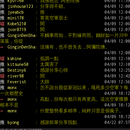
推 
kyo1760     
: 我佛慈悲 阿密陀佛
推 
jinhouse123 
: 分享得不錯。
推 
jyeabcb     
: 推
推 
mini178     
: 菁英空軍居士
噓 
Kobe5210    
: 閱
推 
jvor0719    
: 閱
推 
GinginDenSha
: 不觸事而知，不對緣而照。錢財如一片川中
落葉，你從
→ 
GinginDenSha
: 沒擁有，也不曾失去，阿彌陀佛。
噓 
kshine      
: 低調一點
推 
kitsune50   
: 太厲害了
推 
Destiny6    
: 感謝分享心得
噓 
river98     
: 閱
推 
Feverist    
: 大師
推 
monx        
: 怎不說台股從新冠以來，嘎死多少空軍？每
一次都歷史
→ 
monx        
: 高點，但每次都只有再更高。這次空軍獲勝
根本不是
→ 
monx        
: 什麼盤勢看多精準，純粹川普是個瘋子。
推 
byong       
: 感謝前輩分享指點