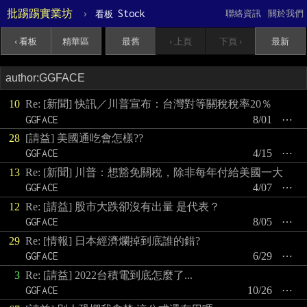
批踢踢實業坊
›
Stock
聯絡資訊
關於我們
看板
‹ 看板
精華區
最舊
‹ 上頁
下頁 ›
最新
10
Re: [新聞] 快訊／川普宣布：台灣對等關稅稅率20％
GGFACE
8/01
⋯
28
[請益] 美國通吃會怎樣??
GGFACE
4/15
⋯
13
Re: [新聞] 川普：想豁免關稅，除非每年付給美國一大
GGFACE
4/07
⋯
12
Re: [請益] 股市大跌卻沒有出量 是代表？
GGFACE
8/05
⋯
29
Re: [情報] 日本經濟爛掉到底誰的錯?
GGFACE
6/29
⋯
3
Re: [請益] 2022台積電到底怎麼了...
GGFACE
10/26
⋯