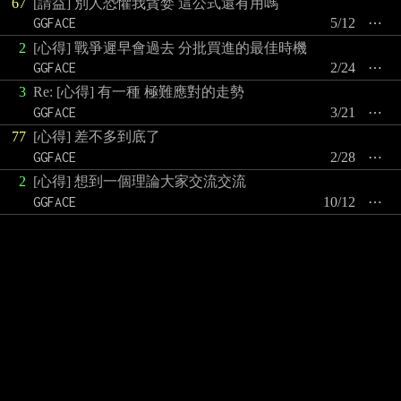
67
[請益] 別人恐懼我貪婪 這公式還有用嗎
GGFACE
5/12
⋯
2
[心得] 戰爭遲早會過去 分批買進的最佳時機
GGFACE
2/24
⋯
3
Re: [心得] 有一種 極難應對的走勢
GGFACE
3/21
⋯
77
[心得] 差不多到底了
GGFACE
2/28
⋯
2
[心得] 想到一個理論大家交流交流
GGFACE
10/12
⋯