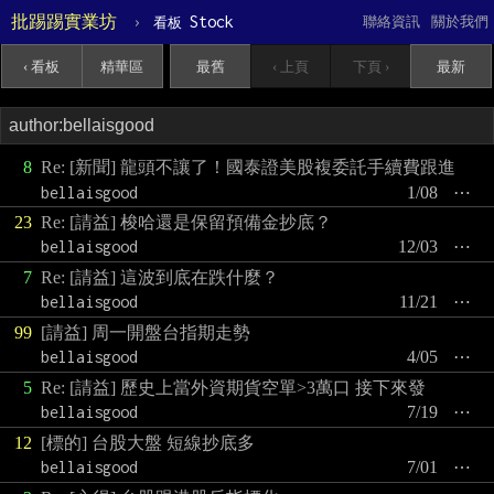
批踢踢實業坊
›
Stock
聯絡資訊
關於我們
看板
‹ 看板
精華區
最舊
‹ 上頁
下頁 ›
最新
8
Re: [新聞] 龍頭不讓了！國泰證美股複委託手續費跟進
bellaisgood
1/08
⋯
23
Re: [請益] 梭哈還是保留預備金抄底？
bellaisgood
12/03
⋯
7
Re: [請益] 這波到底在跌什麼？
bellaisgood
11/21
⋯
99
[請益] 周一開盤台指期走勢
bellaisgood
4/05
⋯
5
Re: [請益] 歷史上當外資期貨空單>3萬口 接下來發
bellaisgood
7/19
⋯
12
[標的] 台股大盤 短線抄底多
bellaisgood
7/01
⋯