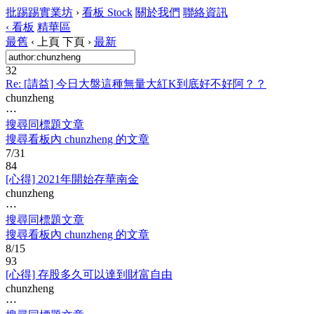
批踢踢實業坊
›
看板
Stock
關於我們
聯絡資訊
‹ 看板
精華區
最舊
‹ 上頁
下頁 ›
最新
32
Re: [請益] 今日大盤這種無量大紅K到底好不好阿？？
chunzheng
⋯
搜尋同標題文章
搜尋看板內 chunzheng 的文章
7/31
84
[心得] 2021年開始存華南金
chunzheng
⋯
搜尋同標題文章
搜尋看板內 chunzheng 的文章
8/15
93
[心得] 存股多久可以達到財富自由
chunzheng
⋯