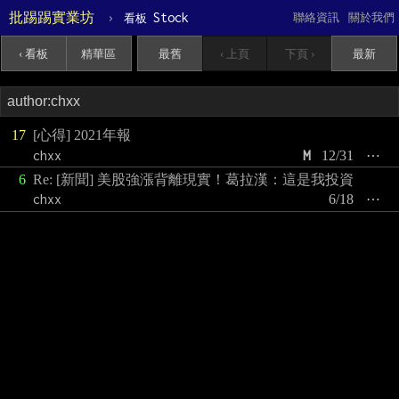
批踢踢實業坊
›
Stock
聯絡資訊
關於我們
看板
‹ 看板
精華區
最舊
‹ 上頁
下頁 ›
最新
17
[心得] 2021年報
chxx
M
12/31
⋯
6
Re: [新聞] 美股強漲背離現實！葛拉漢：這是我投資
chxx
6/18
⋯