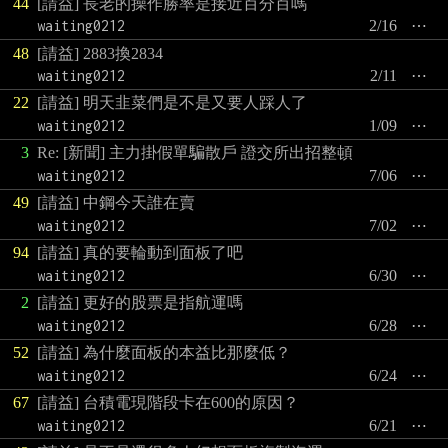
44
[請益] 長老的操作勝率是接近百分百嗎
waiting0212
2/16
⋯
48
[請益] 2883換2834
waiting0212
2/11
⋯
22
[請益] 明天韭菜們是不是又要人踩人了
waiting0212
1/09
⋯
3
Re: [新聞] 主力掛假單騙散戶 證交所出招整頓
waiting0212
7/06
⋯
49
[請益] 中鋼今天誰在賣
waiting0212
7/02
⋯
94
[請益] 真的要輪動到面板了吧
waiting0212
6/30
⋯
2
[請益] 更好的股票是指航運嗎
waiting0212
6/28
⋯
52
[請益] 為什麼面板的本益比那麼低？
waiting0212
6/24
⋯
67
[請益] 台積電現階段卡在600的原因？
waiting0212
6/21
⋯