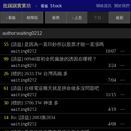
批踢踢實業坊
›
Stock
聯絡資訊
關於我們
看板
‹ 看板
精華區
最舊
‹ 上頁
下頁 ›
最新
55
[請益] 是因為一直印鈔所以股票才能一直漲嗎
waiting0212
10/07
⋯
99
[請益] 00940當初全民瘋搶的誘因在哪裡？
waiting0212
3/24
⋯
26
[標的] 2633.TW 台灣高鐵 多
waiting0212
7/04
⋯
61
[請益] 台積電這幾天就是拼命做多沒問題吧
waiting0212
11/15
⋯
30
[標的] 3706.TW 神達 多
waiting0212
4/19
⋯
14
Re: [請益] 2883換2834
waiting0212
4/08
⋯