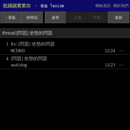
批踢踢實業坊
›
Taoism
聯絡資訊
關於我們
看板
‹ 看板
精華區
最舊
‹ 上頁
下頁 ›
最新
1
Re: [問題] 坐墊的問題
WEINUO
12/24
⋯
4
[問題] 坐墊的問題
wudidog
12/23
⋯