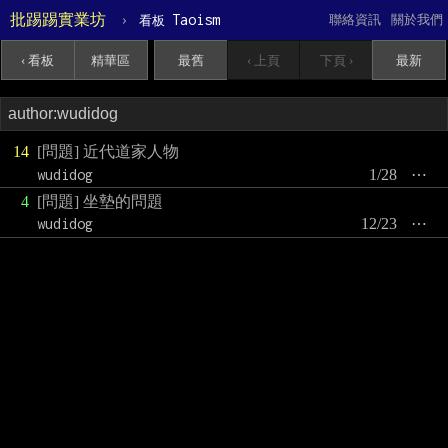
批踢踢實業坊
›
Taoism
聯絡資訊
關於我們
看板
‹ 看板
精華區
最舊
‹ 上頁
下頁 ›
最新
14
[問題] 近代道家人物
wudidog
1/28
⋯
4
[問題] 坐墊的問題
wudidog
12/23
⋯