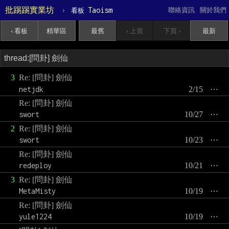
批踢踢實業坊
›
Taoism
聯絡資訊
關於我們
看板
‹ 看板
精華區
最舊
‹ 上頁
下頁 ›
最新
3
Re: [問卦] 劍仙
netjdk
2/15
⋯
Re: [問卦] 劍仙
swort
10/27
⋯
2
Re: [問卦] 劍仙
swort
10/23
⋯
Re: [問卦] 劍仙
redeploy
10/21
⋯
3
Re: [問卦] 劍仙
MetaMisty
10/19
⋯
Re: [問卦] 劍仙
yule1224
10/19
⋯