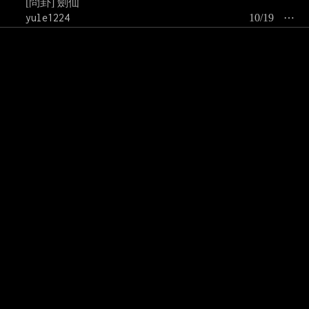
[問卦] 劍仙
yule1224
10/19
⋯