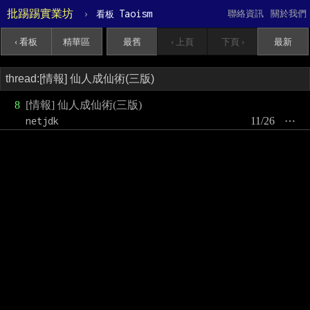
批踢踢實業坊
›
Taoism
聯絡資訊
關於我們
看板
‹ 看板
精華區
最舊
‹ 上頁
下頁 ›
最新
8
[情報] 仙人成仙術(三版)
netjdk
11/26
⋯