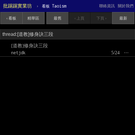
批踢踢實業坊
›
Taoism
聯絡資訊
關於我們
看板
‹ 看板
精華區
最舊
‹ 上頁
下頁 ›
最新
[道教]修身訣三段
netjdk
5/24
⋯