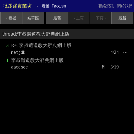
批踢踢實業坊
›
Taoism
聯絡資訊
關於我們
看板
‹ 看板
精華區
最舊
‹ 上頁
下頁 ›
最新
3
Re: 李叔還道教大辭典網上版
netjdk
4/24
⋯
1
李叔還道教大辭典網上版
aacdsee
M
3/19
⋯