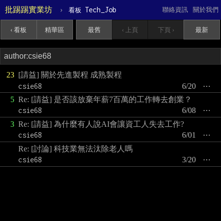
批踢踢實業坊
›
Tech_Job
聯絡資訊
關於我們
看板
‹ 看板
精華區
最舊
‹ 上頁
下頁 ›
最新
23
[請益] 關於先進製程 成熟製程
csie68
6/20
⋯
5
Re: [請益] 是否該放棄年薪7百萬的工作轉去創業？
csie68
6/08
⋯
3
Re: [請益] 為什麼有人說AI會讓資工人失去工作?
csie68
6/01
⋯
Re: [討論] 科技業無法汰除老人嗎
csie68
3/20
⋯