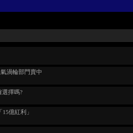
下燃氣渦輪部門賣中
確選擇嗎?
「15億紅利」