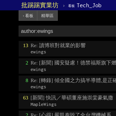
批踢踢實業坊
›
Tech_Job
看板
‹ 看板
精華區
13
Re: 讀博班對就業的影響
ewings
2
Re: [新聞] 國安疑慮！德禁福斯旗
ewings
8
Re: [轉錄] 傾全國之力搞半導體,是正
ewings
63
[新聞] 快訊／華碩董座施崇棠豪氣撒
MapleWings
2
Re: [心得] 嚴凱泰毀了全台灣機械系