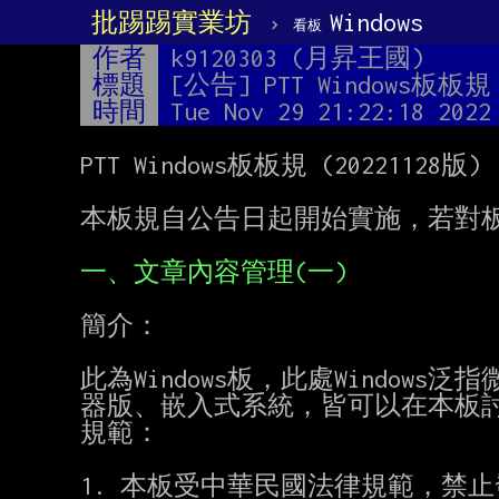
批踢踢實業坊
›
Windows
看板
作者
k9120303 (月昇王國)
標題
[公告] PTT Windows板板規 2
時間
Tue Nov 29 21:22:18 2022
PTT Windows板板規 (20221128版)

本板規自公告日起開始實施，若對板
一、文章內容管理(一)
簡介：

此為Windows板，此處Windows
器版、嵌入式系統，皆可以在本板討論，
規範：

1. 本板受中華民國法律規範，禁