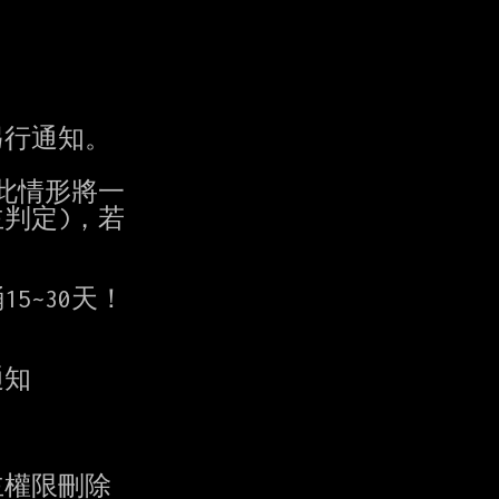
行通知。

情形將一

判定)，若

知

權限刪除
