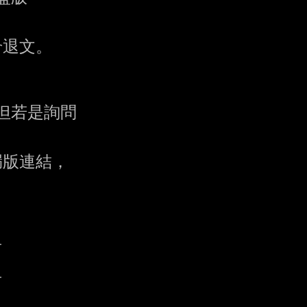
退文。

但若是詢問

版連結，






