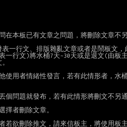
發問在本板已有文章之問題，將刪除文章不另
發表一行文、排版雜亂文章或者是鬧板文，此
一行文)將水桶7天~30天或是退文(由板主
。

便丟個問題就發布，若有此情形將刪文不另通
選擇者刪除文章。

文者若欲刪除推文，請來信板主，將使用板主