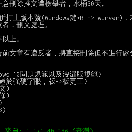
意刪除推文遭檢舉者，水桶30天。

打上版本號(Windows鍵+R -> winver)，
本號者，刪文處理。

以上。

前文章有違反者，將直接刪除但不進行處分
Windows 10問題規範以及洩漏版規範)

修正板規過於強硬字眼，版->板更正)

文)

條)



)
