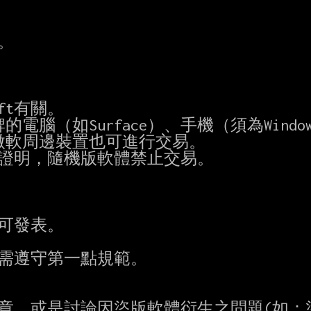


文章，或是討論因盜版軟體衍生之問題(如：盜