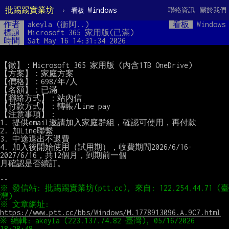
批踢踢實業坊
›
Windows
聯絡資訊
關於我們
看板
作者
akeyla (衝阿..)
看板
Windows
標題
Microsoft 365 家用版(已滿)
時間
Sat May 16 14:31:34 2026
【徵】：Microsoft 365 家用版 (內含1TB OneDrive)

【方案】：家庭方案

【價格】：698/年/人

【名額】：已滿

【聯絡方式】：站內信

【付款方式】：轉帳/Line pay

【注意事項】：

1. 提供email邀請加入家庭群組，確認可使用，再付款

2. 加Line聯繫

3. 中途退出不退費

4. 加入後開始使用（試用期），收費期間2026/6/16-
2027/6/16，共12個月，到期前一個

月確認是否續訂。

※ 發信站: 批踢踢實業坊(ptt.cc), 來自: 122.254.44.71 (臺
※ 文章網址: 
https://www.ptt.cc/bbs/Windows/M.1778913096.A.9C7.html
※ 編輯: akeyla (223.137.74.82 臺灣), 05/16/2026 