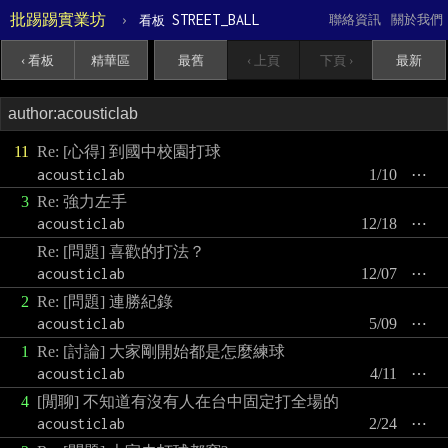
批踢踢實業坊
›
STREET_BALL
聯絡資訊
關於我們
看板
‹ 看板
精華區
最舊
‹ 上頁
下頁 ›
最新
11
Re: [心得] 到國中校園打球
acousticlab
1/10
⋯
3
Re: 強力左手
acousticlab
12/18
⋯
Re: [問題] 喜歡的打法？
acousticlab
12/07
⋯
2
Re: [問題] 連勝紀錄
acousticlab
5/09
⋯
1
Re: [討論] 大家剛開始都是怎麼練球
acousticlab
4/11
⋯
4
[閒聊] 不知道有沒有人在台中固定打全場的
acousticlab
2/24
⋯