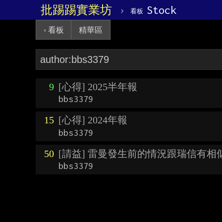
批踢踢實業坊
›
Stock
看板
‹ 看板
精華區
9
[心得] 2025半年報
bbs3379
15
[心得] 2024年報
bbs3379
50
[請益] 雷曼發生前的情況跟瑞信有相
bbs3379