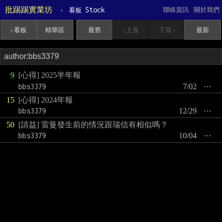
批踢踢實業坊
›
Stock
聯絡資訊
關於我們
看板
‹ 看板
精華區
最舊
‹ 上頁
下頁 ›
最新
9
[心得] 2025半年報
bbs3379
7/02
⋯
15
[心得] 2024年報
bbs3379
12/29
⋯
50
[請益] 雷曼發生前的情況跟瑞信有相似嗎？
bbs3379
10/04
⋯