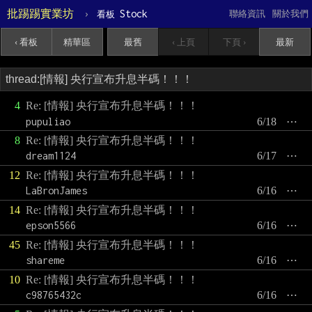
批踢踢實業坊
›
Stock
聯絡資訊
關於我們
看板
‹ 看板
精華區
最舊
‹ 上頁
下頁 ›
最新
4
Re: [情報] 央行宣布升息半碼！！！
pupuliao
6/18
⋯
8
Re: [情報] 央行宣布升息半碼！！！
dream1124
6/17
⋯
12
Re: [情報] 央行宣布升息半碼！！！
LaBronJames
6/16
⋯
14
Re: [情報] 央行宣布升息半碼！！！
epson5566
6/16
⋯
45
Re: [情報] 央行宣布升息半碼！！！
shareme
6/16
⋯
10
Re: [情報] 央行宣布升息半碼！！！
c98765432c
6/16
⋯