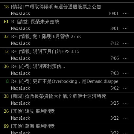
18
[情報] 中環取得陽明海運普通股股票之公告
Maxslack
10/01
⋯
61
R: [請益] 長榮未來走勢
Maxslack
8/01
⋯
32
Re: [情報] 慟！陽明 6月營收 275E
Maxslack
7/12
⋯
12
Re: [情報] 陽明五月自結EPS 3.15
Maxslack
7/06
⋯
36
Re: [心得] 陽明獲利預估...
Maxslack
7/03
⋯
8
Re: [心得] 更正不是Overbooking，是Demand disappe
Maxslack
5/02
⋯
38
[新聞] 搶救長榮貨輪大作戰？蘇伊士運河堵死
Maxslack
3/25
⋯
26
[其他] 遠見 股利開獎
Maxslack
3/22
⋯
99
[其他] 萬海 股利開獎
Maxslack
3/22
⋯