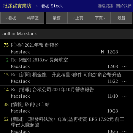
批踢踢實業坊
›
Stock
聯絡資訊
關於我們
看板
‹ 看板
精華區
最舊
‹ 上頁
下頁 ›
最新
75
[心得] 2021年報 虧轉盈
Maxslack
M
12/28
⋯
2
Re: [標的] 2618.tw 長榮航空
Maxslack
12/08
⋯
15
Re: [新聞] 楊金龍：升息考量3條件 可能加劇台幣升值
Maxslack
11/22
⋯
14
Re: [情報] 台積公司2021年10月營收報告
Maxslack
11/10
⋯
38
[情報] 矽創Q3自結
Maxslack
10/28
⋯
52
[新聞] 〈聯發科法說〉Q3純益再衝高 EPS 17.92元 前三
季已大賺超過
Maxslack
10/26
⋯