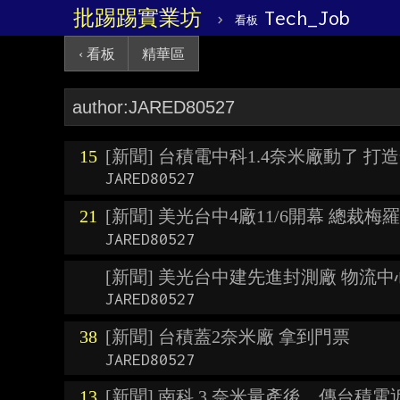
批踢踢實業坊
›
Tech_Job
看板
‹ 看板
精華區
15
[新聞] 台積電中科1.4奈米廠動了 打
JARED80527
21
[新聞] 美光台中4廠11/6開幕 總裁
JARED80527
[新聞] 美光台中建先進封測廠 物流
JARED80527
38
[新聞] 台積蓋2奈米廠 拿到門票
JARED80527
13
[新聞] 南科 3 奈米量產後，傳台積