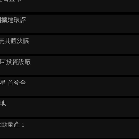
期擴建環評
尚無具體決議
園區投資設廠
星 首登全
整地
啟動量產 1