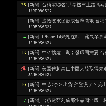
26
[新聞] 台積電聯名!共享機車上路 6萬
JARED80527
[新聞] 遭指吃電怪獸成台灣包袱 台
JARED80527
4
[新聞] iPhone 14亮相在即…蘋果罕
JARED80527
13
[新聞] 中科擴建二期引發環團擔憂 
JARED80527
爆
[新聞] 美國傳將禁止中國大陸取得先
JARED80527
10
[新聞] 中芯7奈米出貨 拜登慌了？美
JARED80527
7
[新聞] 台積電亞利桑那州晶圓21廠上樑 