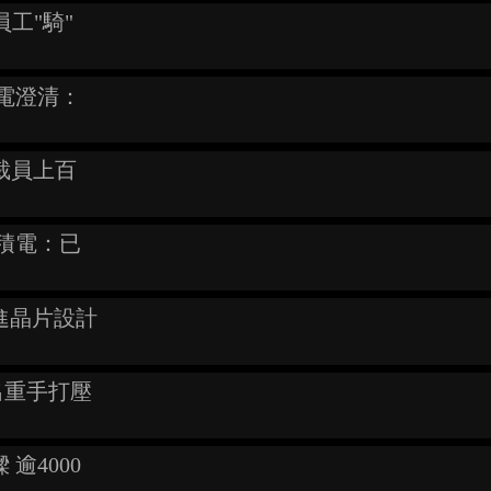
員工"騎"
積電澄清：
見裁員上百
台積電：已
進晶片設計
出重手打壓
逾4000