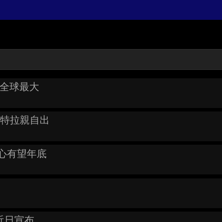
造全球最大
梅羅特拉親自出
中心有望年底
電近日宣布