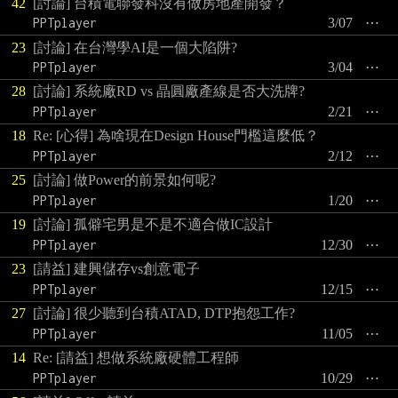
42
[討論] 台積電聯發科沒有做房地產開發？
PPTplayer
3/07
⋯
23
[討論] 在台灣學AI是一個大陷阱?
PPTplayer
3/04
⋯
28
[討論] 系統廠RD vs 晶圓廠產線是否大洗牌?
PPTplayer
2/21
⋯
18
Re: [心得] 為啥現在Design House門檻這麼低？
PPTplayer
2/12
⋯
25
[討論] 做Power的前景如何呢?
PPTplayer
1/20
⋯
19
[討論] 孤僻宅男是不是不適合做IC設計
PPTplayer
12/30
⋯
23
[請益] 建興儲存vs創意電子
PPTplayer
12/15
⋯
27
[討論] 很少聽到台積ATAD, DTP抱怨工作?
PPTplayer
11/05
⋯
14
Re: [請益] 想做系統廠硬體工程師
PPTplayer
10/29
⋯