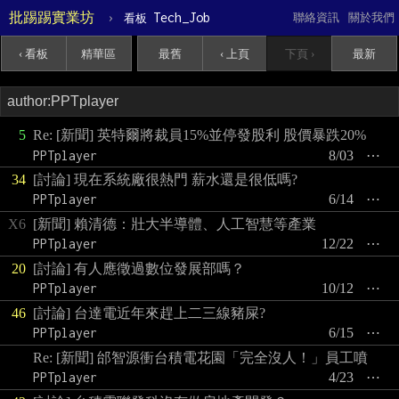
批踢踢實業坊
›
Tech_Job
聯絡資訊
關於我們
看板
‹ 看板
精華區
最舊
‹ 上頁
下頁 ›
最新
5
Re: [新聞] 英特爾將裁員15%並停發股利 股價暴跌20%
PPTplayer
8/03
⋯
34
[討論] 現在系統廠很熱門 薪水還是很低嗎?
PPTplayer
6/14
⋯
X6
[新聞] 賴清德：壯大半導體、人工智慧等產業
PPTplayer
12/22
⋯
20
[討論] 有人應徵過數位發展部嗎？
PPTplayer
10/12
⋯
46
[討論] 台達電近年來趕上二三線豬屎?
PPTplayer
6/15
⋯
Re: [新聞] 邰智源衝台積電花園「完全沒人！」員工噴
PPTplayer
4/23
⋯