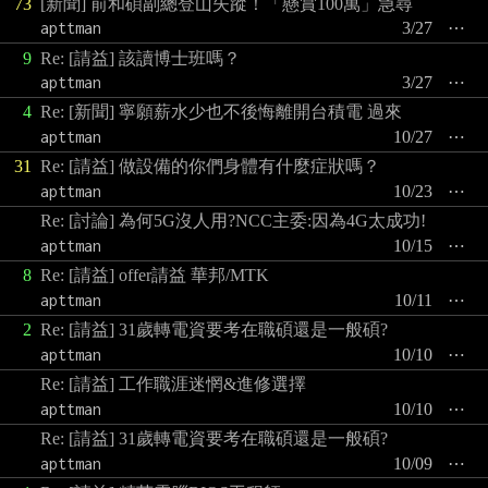
73
[新聞] 前和碩副總登山失蹤！「懸賞100萬」急尋
apttman
3/27
⋯
9
Re: [請益] 該讀博士班嗎？
apttman
3/27
⋯
4
Re: [新聞] 寧願薪水少也不後悔離開台積電 過來
apttman
10/27
⋯
31
Re: [請益] 做設備的你們身體有什麼症狀嗎？
apttman
10/23
⋯
Re: [討論] 為何5G沒人用?NCC主委:因為4G太成功!
apttman
10/15
⋯
8
Re: [請益] offer請益 華邦/MTK
apttman
10/11
⋯
2
Re: [請益] 31歲轉電資要考在職碩還是一般碩?
apttman
10/10
⋯
Re: [請益] 工作職涯迷惘&進修選擇
apttman
10/10
⋯
Re: [請益] 31歲轉電資要考在職碩還是一般碩?
apttman
10/09
⋯