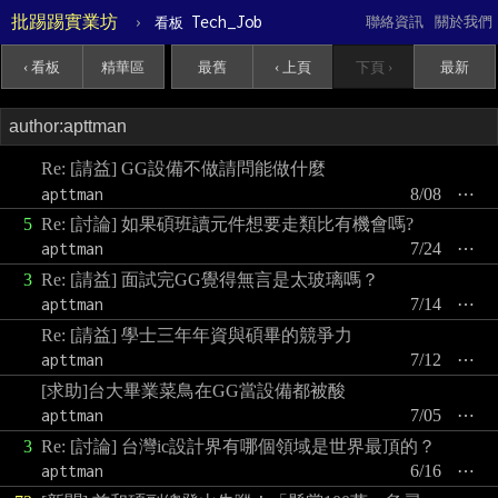
批踢踢實業坊
›
Tech_Job
聯絡資訊
關於我們
看板
‹ 看板
精華區
最舊
‹ 上頁
下頁 ›
最新
Re: [請益] GG設備不做請問能做什麼
apttman
8/08
⋯
5
Re: [討論] 如果碩班讀元件想要走類比有機會嗎?
apttman
7/24
⋯
3
Re: [請益] 面試完GG覺得無言是太玻璃嗎？
apttman
7/14
⋯
Re: [請益] 學士三年年資與碩畢的競爭力
apttman
7/12
⋯
[求助]台大畢業菜鳥在GG當設備都被酸
apttman
7/05
⋯
3
Re: [討論] 台灣ic設計界有哪個領域是世界最頂的？
apttman
6/16
⋯