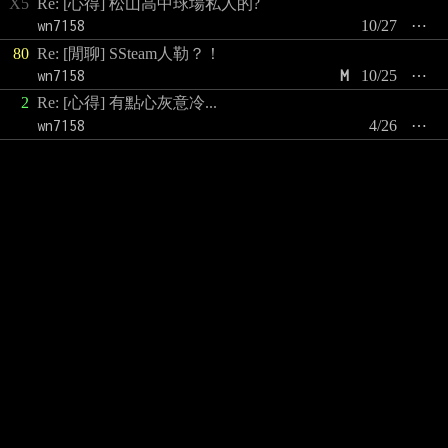
X5
Re: [心得] 松山高中球場私人的?
wn7158
10/27
⋯
80
Re: [閒聊] SSteam人勒？！
wn7158
M
10/25
⋯
2
Re: [心得] 有點心灰意冷...
wn7158
4/26
⋯