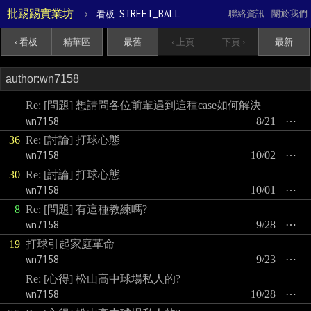
批踢踢實業坊
›
STREET_BALL
聯絡資訊
關於我們
看板
‹ 看板
精華區
最舊
‹ 上頁
下頁 ›
最新
Re: [問題] 想請問各位前輩遇到這種case如何解決
wn7158
8/21
⋯
36
Re: [討論] 打球心態
wn7158
10/02
⋯
30
Re: [討論] 打球心態
wn7158
10/01
⋯
8
Re: [問題] 有這種教練嗎?
wn7158
9/28
⋯
19
打球引起家庭革命
wn7158
9/23
⋯
Re: [心得] 松山高中球場私人的?
wn7158
10/28
⋯