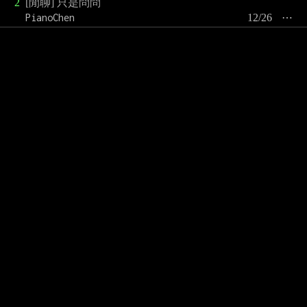
2
[閒聊] 只是問問
PianoChen
12/26
⋯