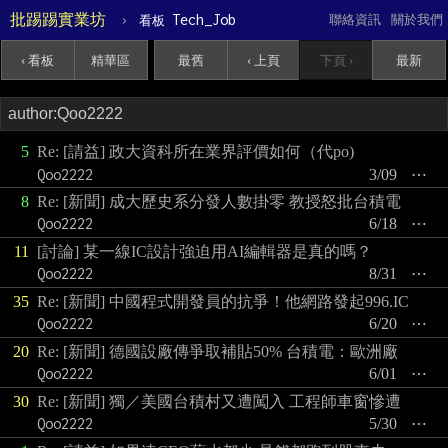
批踢踢實業坊
›
Tech_Job
聯絡資訊
關於我們
看板
‹ 看板
精華區
最舊
‹ 上頁
下頁 ›
最新
5
Re: [請益] 政大資科所在業界評價如何（代po)
Qoo2222
3/09
⋯
8
Re: [新聞] 成大歷史系分發人數掛零 教授怒批台積電
Qoo2222
6/18
⋯
11
[討論] 某一線IC設計強迫用AI編輯器是真的嗎？
Qoo2222
8/31
⋯
35
Re: [新聞] 中國程式開發員的抗爭！他網路發起996.IC
Qoo2222
6/20
⋯
20
Re: [新聞] 德國設廠傳爭取補貼50% 台積電：歐洲廠
Qoo2222
6/01
⋯
30
Re: [新聞] 獨／美國台積村又遭闖入 工程師車窗慘遭
Qoo2222
5/30
⋯