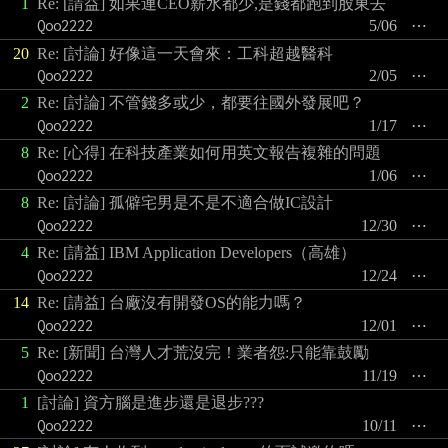
1
Re: [請益] 如果連CEO薪水都少,是錢都跑到股東去
Qoo2222
5/06
⋯
20
Re: [討論] 好像這一天會來：工科超越醫科
Qoo2222
2/05
⋯
2
Re: [討論] 不管錢多或少，都要往國外發展吧？
Qoo2222
1/17
⋯
8
Re: [心得] 在科技產業如何用英文報告複雜的問題
Qoo2222
1/06
⋯
8
Re: [討論] 孤僻宅男是不是不適合做IC設計
Qoo2222
12/30
⋯
4
Re: [請益] IBM Application Developers（高雄）
Qoo2222
12/24
⋯
14
Re: [請益] 台廠沒有開發OS的能力嗎？
Qoo2222
12/01
⋯
5
Re: [新聞] 台灣人才荒沒完！業者怨:只能靠鼓勵
Qoo2222
11/19
⋯
1
[討論] 資方腦是進步還是退步???
Qoo2222
10/11
⋯