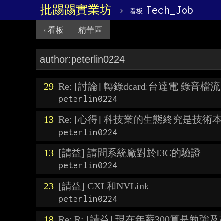
批踢踢實業坊
›
Tech_Job
看板
‹ 看板
精華區
29
Re: [討論] 轉錄dcard:台達電 錄音檔
peterlin0224
13
Re: [心得] 科技業的生態終究是技術
peterlin0224
13
[請益] 請問系統廠對於I3C的驗證
peterlin0224
23
[請益] CXL和NVLink
peterlin0224
18
Re: R: [請益] 現在年薪300算是勉強