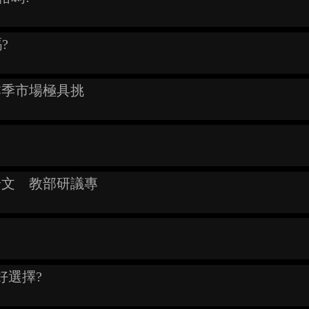
?
看本季市場極具挑
寫論文 教部研議專
是好選擇?