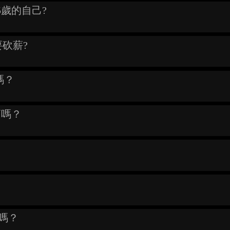
35歲的自己?
要砍薪?
嗎？
高嗎？
信嗎？