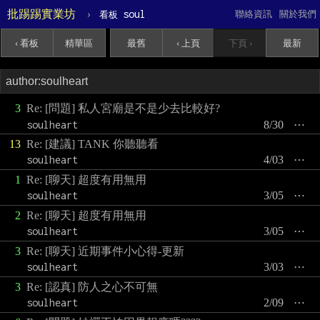
批踢踢實業坊
›
soul
聯絡資訊
關於我們
看板
‹ 看板
精華區
最舊
‹ 上頁
下頁 ›
最新
3
Re: [問題] 私人宮廟是不是少去比較好?
soulheart
8/30
⋯
13
Re: [建議] TANK 你聽聽看
soulheart
4/03
⋯
1
Re: [聊天] 超度有用無用
soulheart
3/05
⋯
2
Re: [聊天] 超度有用無用
soulheart
3/05
⋯
3
Re: [聊天] 近期事件小心得-更新
soulheart
3/03
⋯
3
Re: [認真] 防人之心不可無
soulheart
2/09
⋯