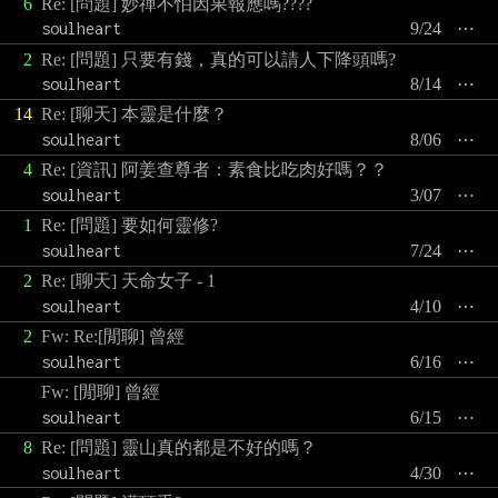
6
Re: [問題] 妙禪不怕因果報應嗎????
soulheart
9/24
⋯
2
Re: [問題] 只要有錢，真的可以請人下降頭嗎?
soulheart
8/14
⋯
14
Re: [聊天] 本靈是什麼？
soulheart
8/06
⋯
4
Re: [資訊] 阿姜查尊者：素食比吃肉好嗎？？
soulheart
3/07
⋯
1
Re: [問題] 要如何靈修?
soulheart
7/24
⋯
2
Re: [聊天] 天命女子 - 1
soulheart
4/10
⋯
2
Fw: Re:[閒聊] 曾經
soulheart
6/16
⋯
Fw: [閒聊] 曾經
soulheart
6/15
⋯
8
Re: [問題] 靈山真的都是不好的嗎？
soulheart
4/30
⋯