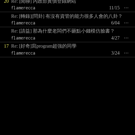
20
Re: [閒聊] 內政部實價登錄網站
flamerecca
11/15
⋯
Re: [轉錄][問卦] 有沒有資管的能力很多人會的八卦？
flamerecca
6/04
⋯
Re: [請益] 那為什麼老闆們不砸點小錢模仿臉書？
flamerecca
4/27
⋯
17
Re: [好奇]寫program超強的同學
flamerecca
3/24
⋯