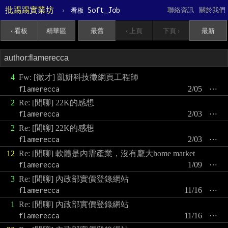
批踢踢實業坊
›
Soft_Job
聯絡資訊
關於我們
看板
‹ 看板
精華區
最舊
‹ 上頁
下頁 ›
最新
4
Fw: [徵才] 凱妍科技徵網頁工程師
flamerecca
2/05
⋯
2
Re: [閒聊] 22K的感想
flamerecca
2/03
⋯
2
Re: [閒聊] 22K的感想
flamerecca
2/03
⋯
12
Re: [閒聊] 軟體是內需產業，沒有龐大home market
flamerecca
1/09
⋯
3
Re: [閒聊] 內政部實價登錄網站
flamerecca
11/16
⋯
1
Re: [閒聊] 內政部實價登錄網站
flamerecca
11/16
⋯