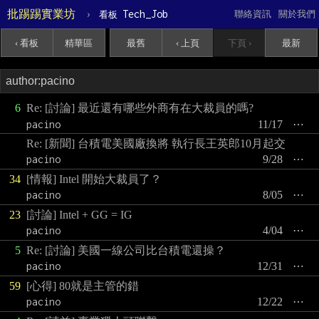
批踢踢實業坊
›
Tech_Job
聯絡資訊
關於我們
看板
‹ 看板
精華區
最舊
‹ 上頁
下頁 ›
最新
6
Re: [討論] 最近還有哪些外商有在大裁員的嗎?
pacino
11/17
⋯
Re: [新聞] 台積電美國廠換將 執行長王英郎10月起交
pacino
9/28
⋯
34
[情報] Intel 開始大裁員了？
pacino
8/05
⋯
23
[討論] Intel + GG = IG
pacino
4/04
⋯
5
Re: [討論] 美國一線公司比台積電還操？
pacino
12/31
⋯
59
[心得] 80就是主管的錯
pacino
12/22
⋯