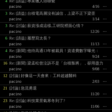
4
Re: [請益] 專業獵人頭聯繫
pacino
4/16
⋯
3
Re: [請益] 台積電高層沒有誠信，上梁不正下梁歪
pacino
1/14
⋯
3
Re: [討論] 薪資漲成這樣,工研院裡面心情？
pacino
12/26
⋯
6
Re: [請益] 履歷寫太長？
pacino
11/13
⋯
4
Re: [新聞] 他待高通13年被裁員！資遣費數字曝光：
pacino
9/24
⋯
16
Re: [新聞] 梁孟松曾泣訴不是「台積叛將」，卻用盡力
pacino
9/08
⋯
12
[討論] 好像這一天會來：工科超越醫科
pacino
2/03
⋯
21
[討論] 急流勇退
pacino
11/20
⋯
23
Re: [討論] 科技業景氣寒冬到了?
pacino
11/06
⋯