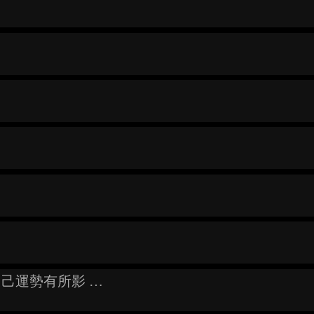
自己運勢有所影 …