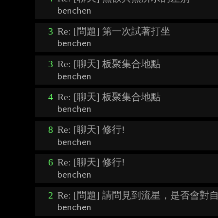
benchen
3
Re: [問題] 第一次試著打坐
benchen
3
Re: [聊天] 板聚集合地點
benchen
4
Re: [聊天] 板聚集合地點
benchen
8
Re: [聊天] 修行!
benchen
6
Re: [聊天] 修行!
benchen
2
Re: [問題] 請問見到流星，是否會對
benchen