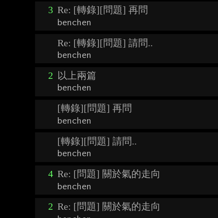
3
Re: [轉錄][問題] 再問
benchen
Re: [轉錄][問題] 請問..
benchen
2
以上兩篇
benchen
[轉錄][問題] 再問
benchen
[轉錄][問題] 請問..
benchen
4
Re: [問題] 關於氣的走向
benchen
2
Re: [問題] 關於氣的走向