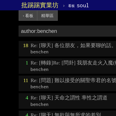
批踢踢實業坊
›
soul
看板
‹ 看板
精華區
18
Re: [聊天] 各位朋友，如果要聊的話
benchen
1
Re: [轉錄]Re: [問卦] 我朋友走火入魔
benchen
11
Re: [問題] 難以接受的關聖帝君的名號
benchen
4
Re: [聊天] 天命之謂性 率性之謂道
benchen
4
Re: [聊天] 無欲與無所求的差別