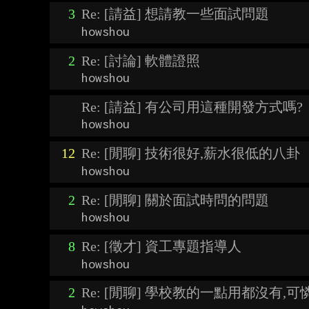
3
Re: [請益] 想請教一些面試問題
howshou
2
Re: [討論] 軟體證照
howshou
Re: [請益] 有公司用這種開發方式嗎?
howshou
12
Re: [閒聊] 技術很好,薪水很低的八卦
howshou
2
Re: [閒聊] 關於面試時問的問題
howshou
8
Re: [徵才] 資工專題指導人
howshou
2
Re: [閒聊] 學校教的一點用都沒有,可