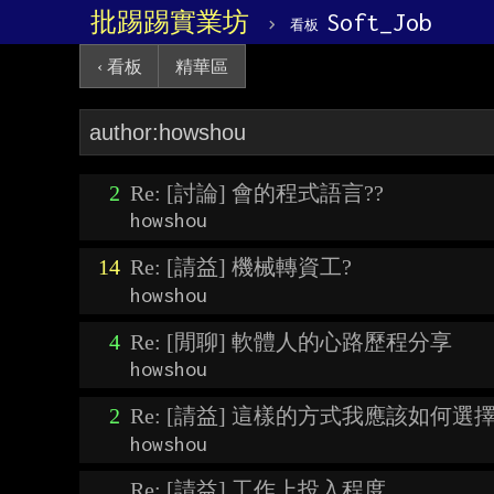
批踢踢實業坊
›
Soft_Job
看板
‹ 看板
精華區
2
Re: [討論] 會的程式語言??
howshou
14
Re: [請益] 機械轉資工?
howshou
4
Re: [閒聊] 軟體人的心路歷程分享
howshou
2
Re: [請益] 這樣的方式我應該如何選
howshou
Re: [請益] 工作上投入程度