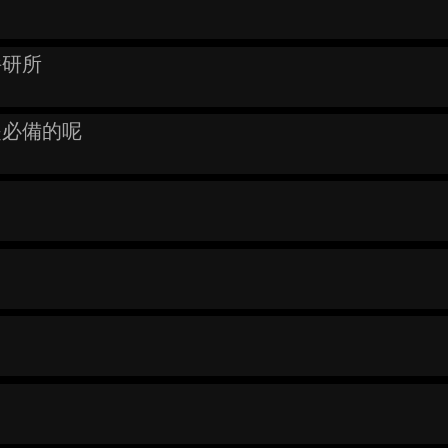
拚研所
是必備的呢